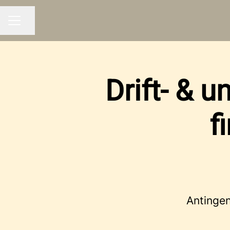
Dela sidan
KARRIÄRMENY
Drift- & 
f
Antingen 