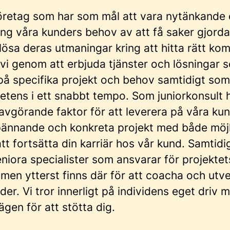
 företag som har som mål att vara nytänkande
ring våra kunders behov av att få saker gjord
lösa deras utmaningar kring att hitta rätt ko
 vi genom att erbjuda tjänster och lösningar 
 på specifika projekt och behov samtidigt som
etens i ett snabbt tempo. Som juniorkonsult 
 avgörande faktor för att leverera på våra ku
pännande och konkreta projekt med både möj
tt fortsätta din karriär hos vår kund. Samtidi
niora specialister som ansvarar för projektet
men ytterst finns där för att coacha och utve
öjder. Vi tror innerligt på individens eget driv 
ägen för att stötta dig.