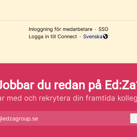
Inloggning för medarbetare
·
SSO
Logga in till Connect
·
Svenska
Byt språk
Jobbar du redan på Ed:Za
r med och rekrytera din framtida kolle
@edzagroup.se