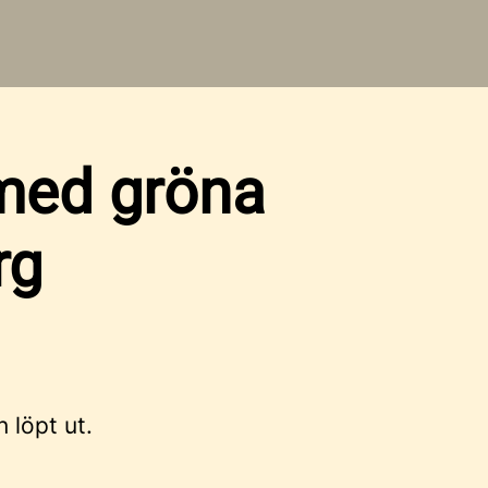
 med gröna
rg
n löpt ut.