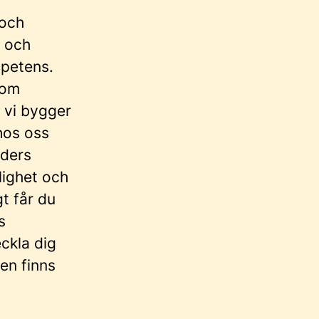
 och
a och
mpetens.
som
 vi bygger
hos oss
nders
lighet och
gt får du
s
ckla dig
men finns