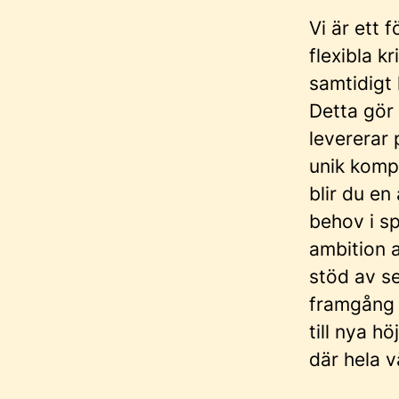
Vi är ett
flexibla k
samtidigt 
Detta gör
levererar
unik komp
blir du en
behov i s
ambition a
stöd av se
framgång 
till nya h
där hela v