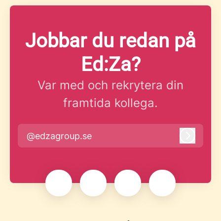
Jobbar du redan på
Ed:Za?
Var med och rekrytera din
framtida kollega.
@edzagroup.se
Logga i