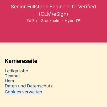
Senior Fullstack Engineer to Verified
(CLM/eSign)
Ed:Za
·
Stockholm
·
Hybrid
Karriereseite
Lediga jobb
Teamet
Hem
Daten und Datenschutz
Cookies verwalten